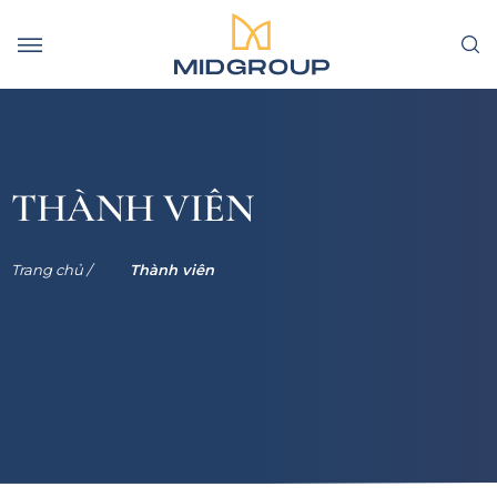
THÀNH VIÊN
Trang chủ /
Thành viên