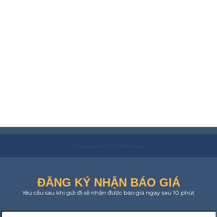
Copyright © 2022 MIDGroup
ĐĂNG KÝ NHẬN BÁO GIÁ
Yêu cầu sau khi gửi đi sẽ nhận được báo giá ngay sau 10 phút