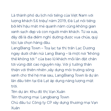
Là thành phố du lịch nổi tiếng của Việt Nam với
lượng khách 5.6 triệu/ năm 2019, Đà Lạt nổi tiếng
bởi khí hậu mát mẻ quanh năm cùng không gian
xanh sạch đẹp và con người mến khách. Từ xa xưa,
đây đã là địa điểm nghỉ dưỡng được vua chúa, quý
tộc lựa chọn hàng đầu.
LangBiang Town – Toạ lạc tại thị trấn Lạc Dương
ngay dưới chân núi Lang Biang – là một nơi “không
thể không tới ” của bao lữ khách mỗi lần đặt chân
tới vùng đất cao nguyên này. Với ý tưởng thân
thiện với thiên nhiên ,xây dựng môi trường sống
xanh cho thế hệ mai sau, LangBiang Town là dự án
lần đầu tiên tại Đà Lạt áp dụng năng lượng mặt
trời.
Tên dự án: Khu đô thị Vạn Xuân
Tên thương mại: Langbiang Town
Chủ đầu tư: Công ty CP xây dựng thương mại Vạn
Xuân