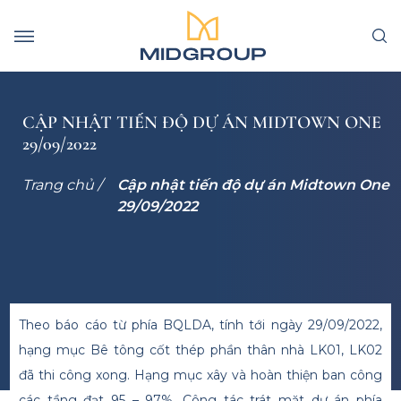
CẬP NHẬT TIẾN ĐỘ DỰ ÁN MIDTOWN ONE
29/09/2022
Trang chủ /
Cập nhật tiến độ dự án Midtown One
29/09/2022
Theo báo cáo từ phía BQLDA, tính tới ngày 29/09/2022,
hạng mục Bê tông cốt thép phần thân nhà LK01, LK02
đã thi công xong. Hạng mục xây và hoàn thiện ban công
các tầng đạt 95 – 97%. Công tác trát mặt dự án phía