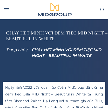
CHÁY HẾT MÌNH VỚI ĐÊM TIỆC MID NIGHT –
BEAUTIFUL IN WHITE
Trang chủ /
CHÁY HẾT MÌNH VỚI ĐÊM TIỆC MID
NIGHT – BEAUTIFUL IN WHITE
Ngày 15/8/2022 vừa qua, Tập đoàn MidGroup đã diễn ra
đêm Tiệc Gala MID Night – Beautiful in White tại Trung
tâm Diamond Palace Hạ Long với sự tham gia của BLĐ,
các thành viên Ban Quản lý dự án Uông Bí (Quảng Ninh)